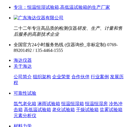
专注：恒温恒湿试验箱,高低温试验箱的生产厂家
二十二年专注高品质的检测仪器
研发、生产、计量和售
后服务的高新技术企业
全国官方24小时服务热线 (仪器询价_非标定制)
0769-
89201492 / 135-4464-1555
海达仪器
关于海达
公司简介
组织架构
企业荣誉
合作伙伴
行业案例
发展历
程
可靠性试验
氙气老化箱
淋雨试验箱
恒温恒湿箱
恒温恒湿房
冷热冲
击箱
高低温试验箱
老化试验箱
干燥试验箱
盐雾试验箱
元素分析仪
材料力学