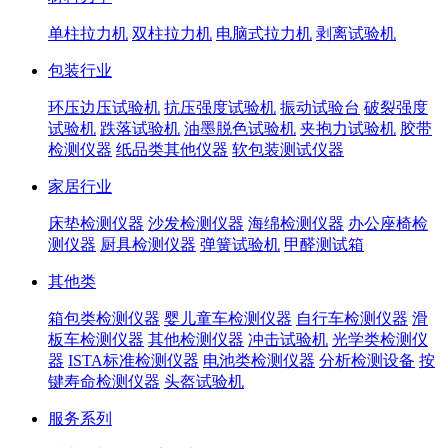
单柱拉力机
双柱拉力机
电脑式拉力机
剥离试验机
包装行业
环压边压试验机
抗压强度试验机
振动试验台
破裂强度
试验机
跌落试验机
油墨脱色试验机
夹抱力试验机
胶带
检测仪器
纸品类其他仪器
软包装测试仪器
家居行业
床垫检测仪器
沙发检测仪器
海绵检测仪器
办公座椅检
测仪器
厨具检测仪器
弹簧试验机
甲醛测试箱
其他类
箱包类检测仪器
婴儿童车检测仪器
自行车检测仪器
滑
板车检测仪器
其他检测仪器
冲击试验机
光学类检测仪
器
ISTA标准检测仪器
电池类检测仪器
分析检测设备
按
键寿命检测仪器
头盔试验机
服务系列