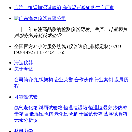
专注：恒温恒湿试验箱,高低温试验箱的生产厂家
二十二年专注高品质的检测仪器
研发、生产、计量和售
后服务的高新技术企业
全国官方24小时服务热线 (仪器询价_非标定制)
0769-
89201492 / 135-4464-1555
海达仪器
关于海达
公司简介
组织架构
企业荣誉
合作伙伴
行业案例
发展历
程
可靠性试验
氙气老化箱
淋雨试验箱
恒温恒湿箱
恒温恒湿房
冷热冲
击箱
高低温试验箱
老化试验箱
干燥试验箱
盐雾试验箱
元素分析仪
材料力学