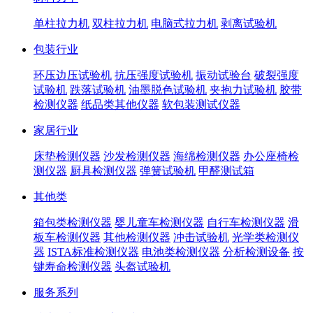
单柱拉力机
双柱拉力机
电脑式拉力机
剥离试验机
包装行业
环压边压试验机
抗压强度试验机
振动试验台
破裂强度
试验机
跌落试验机
油墨脱色试验机
夹抱力试验机
胶带
检测仪器
纸品类其他仪器
软包装测试仪器
家居行业
床垫检测仪器
沙发检测仪器
海绵检测仪器
办公座椅检
测仪器
厨具检测仪器
弹簧试验机
甲醛测试箱
其他类
箱包类检测仪器
婴儿童车检测仪器
自行车检测仪器
滑
板车检测仪器
其他检测仪器
冲击试验机
光学类检测仪
器
ISTA标准检测仪器
电池类检测仪器
分析检测设备
按
键寿命检测仪器
头盔试验机
服务系列