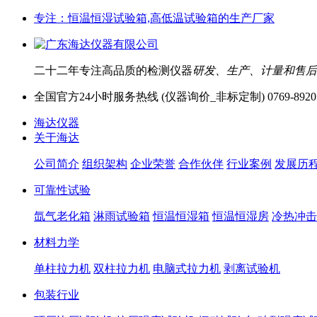
专注：恒温恒湿试验箱,高低温试验箱的生产厂家
二十二年专注高品质的检测仪器
研发、生产、计量和售后
全国官方24小时服务热线 (仪器询价_非标定制)
0769-8920
海达仪器
关于海达
公司简介
组织架构
企业荣誉
合作伙伴
行业案例
发展历
可靠性试验
氙气老化箱
淋雨试验箱
恒温恒湿箱
恒温恒湿房
冷热冲击
材料力学
单柱拉力机
双柱拉力机
电脑式拉力机
剥离试验机
包装行业