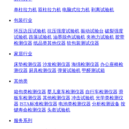
单柱拉力机
双柱拉力机
电脑式拉力机
剥离试验机
包装行业
环压边压试验机
抗压强度试验机
振动试验台
破裂强度
试验机
跌落试验机
油墨脱色试验机
夹抱力试验机
胶带
检测仪器
纸品类其他仪器
软包装测试仪器
家居行业
床垫检测仪器
沙发检测仪器
海绵检测仪器
办公座椅检
测仪器
厨具检测仪器
弹簧试验机
甲醛测试箱
其他类
箱包类检测仪器
婴儿童车检测仪器
自行车检测仪器
滑
板车检测仪器
其他检测仪器
冲击试验机
光学类检测仪
器
ISTA标准检测仪器
电池类检测仪器
分析检测设备
按
键寿命检测仪器
头盔试验机
服务系列