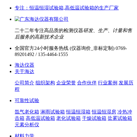
专注：恒温恒湿试验箱,高低温试验箱的生产厂家
二十二年专注高品质的检测仪器
研发、生产、计量和售
后服务的高新技术企业
全国官方24小时服务热线 (仪器询价_非标定制)
0769-
89201492 / 135-4464-1555
海达仪器
关于海达
公司简介
组织架构
企业荣誉
合作伙伴
行业案例
发展历
程
可靠性试验
氙气老化箱
淋雨试验箱
恒温恒湿箱
恒温恒湿房
冷热冲
击箱
高低温试验箱
老化试验箱
干燥试验箱
盐雾试验箱
元素分析仪
材料力学