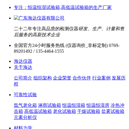
专注：恒温恒湿试验箱,高低温试验箱的生产厂家
二十二年专注高品质的检测仪器
研发、生产、计量和售
后服务的高新技术企业
全国官方24小时服务热线 (仪器询价_非标定制)
0769-
89201492 / 135-4464-1555
海达仪器
关于海达
公司简介
组织架构
企业荣誉
合作伙伴
行业案例
发展历
程
可靠性试验
氙气老化箱
淋雨试验箱
恒温恒湿箱
恒温恒湿房
冷热冲
击箱
高低温试验箱
老化试验箱
干燥试验箱
盐雾试验箱
元素分析仪
材料力学