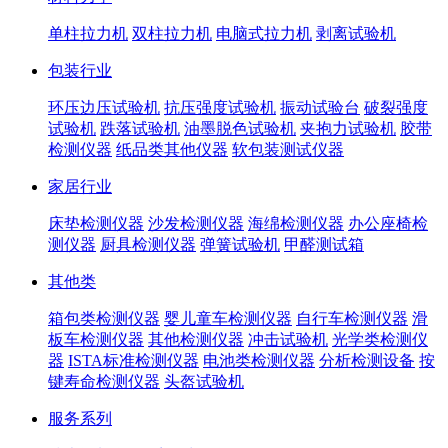
单柱拉力机
双柱拉力机
电脑式拉力机
剥离试验机
包装行业
环压边压试验机
抗压强度试验机
振动试验台
破裂强度
试验机
跌落试验机
油墨脱色试验机
夹抱力试验机
胶带
检测仪器
纸品类其他仪器
软包装测试仪器
家居行业
床垫检测仪器
沙发检测仪器
海绵检测仪器
办公座椅检
测仪器
厨具检测仪器
弹簧试验机
甲醛测试箱
其他类
箱包类检测仪器
婴儿童车检测仪器
自行车检测仪器
滑
板车检测仪器
其他检测仪器
冲击试验机
光学类检测仪
器
ISTA标准检测仪器
电池类检测仪器
分析检测设备
按
键寿命检测仪器
头盔试验机
服务系列