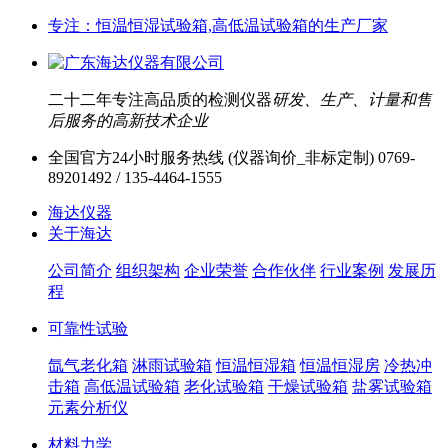
专注：恒温恒湿试验箱,高低温试验箱的生产厂家
二十二年专注高品质的检测仪器
研发、生产、计量和售
后服务的高新技术企业
全国官方24小时服务热线 (仪器询价_非标定制)
0769-
89201492 / 135-4464-1555
海达仪器
关于海达
公司简介
组织架构
企业荣誉
合作伙伴
行业案例
发展历
程
可靠性试验
氙气老化箱
淋雨试验箱
恒温恒湿箱
恒温恒湿房
冷热冲
击箱
高低温试验箱
老化试验箱
干燥试验箱
盐雾试验箱
元素分析仪
材料力学