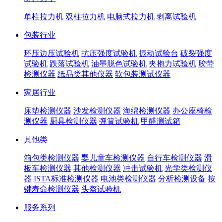
单柱拉力机
双柱拉力机
电脑式拉力机
剥离试验机
包装行业
环压边压试验机
抗压强度试验机
振动试验台
破裂强度
试验机
跌落试验机
油墨脱色试验机
夹抱力试验机
胶带
检测仪器
纸品类其他仪器
软包装测试仪器
家居行业
床垫检测仪器
沙发检测仪器
海绵检测仪器
办公座椅检
测仪器
厨具检测仪器
弹簧试验机
甲醛测试箱
其他类
箱包类检测仪器
婴儿童车检测仪器
自行车检测仪器
滑
板车检测仪器
其他检测仪器
冲击试验机
光学类检测仪
器
ISTA标准检测仪器
电池类检测仪器
分析检测设备
按
键寿命检测仪器
头盔试验机
服务系列