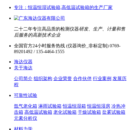
专注：恒温恒湿试验箱,高低温试验箱的生产厂家
二十二年专注高品质的检测仪器
研发、生产、计量和售
后服务的高新技术企业
全国官方24小时服务热线 (仪器询价_非标定制)
0769-
89201492 / 135-4464-1555
海达仪器
关于海达
公司简介
组织架构
企业荣誉
合作伙伴
行业案例
发展历
程
可靠性试验
氙气老化箱
淋雨试验箱
恒温恒湿箱
恒温恒湿房
冷热冲
击箱
高低温试验箱
老化试验箱
干燥试验箱
盐雾试验箱
元素分析仪
材料力学