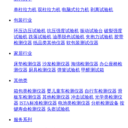
单柱拉力机
双柱拉力机
电脑式拉力机
剥离试验机
包装行业
环压边压试验机
抗压强度试验机
振动试验台
破裂强度
试验机
跌落试验机
油墨脱色试验机
夹抱力试验机
胶带
检测仪器
纸品类其他仪器
软包装测试仪器
家居行业
床垫检测仪器
沙发检测仪器
海绵检测仪器
办公座椅检
测仪器
厨具检测仪器
弹簧试验机
甲醛测试箱
其他类
箱包类检测仪器
婴儿童车检测仪器
自行车检测仪器
滑
板车检测仪器
其他检测仪器
冲击试验机
光学类检测仪
器
ISTA标准检测仪器
电池类检测仪器
分析检测设备
按
键寿命检测仪器
头盔试验机
服务系列