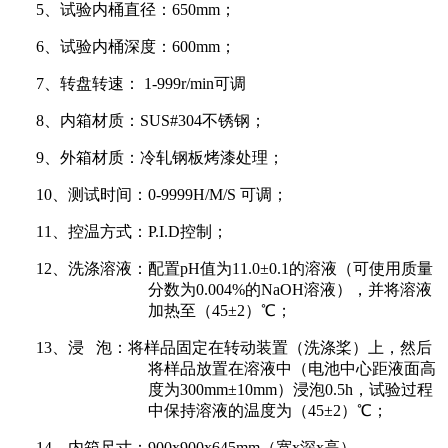
5、试验内桶直径：650mm；
6、试验内桶深度：600mm；
7、转盘转速： 1-999r/min可调
8、内箱材质：SUS#304不锈钢；
9、外箱材质：冷轧钢板烤漆处理；
10、测试时间：0-9999H/M/S 可调；
11、控温方式：P.I.D控制；
12、洗涤溶液：
配置
pH值为11.0±0.1的溶液（可使用质量
分数为0.004%的NaOH溶液），并将溶液
加热至（45±2）℃；
13、浸 泡：将样品固定在转动装置（洗涤桨）上，然后
将样品放置在溶液中（电池中心距液面高
度为300mm±10mm）浸泡0.5h，试验过程
中保持溶液的温度为（45±2）℃；
14、内箱尺寸：900x900x645mm（宽x深x高）