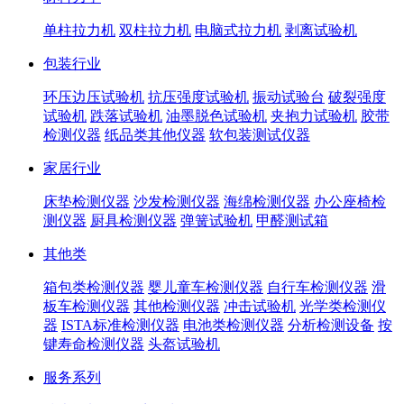
单柱拉力机
双柱拉力机
电脑式拉力机
剥离试验机
包装行业
环压边压试验机
抗压强度试验机
振动试验台
破裂强度
试验机
跌落试验机
油墨脱色试验机
夹抱力试验机
胶带
检测仪器
纸品类其他仪器
软包装测试仪器
家居行业
床垫检测仪器
沙发检测仪器
海绵检测仪器
办公座椅检
测仪器
厨具检测仪器
弹簧试验机
甲醛测试箱
其他类
箱包类检测仪器
婴儿童车检测仪器
自行车检测仪器
滑
板车检测仪器
其他检测仪器
冲击试验机
光学类检测仪
器
ISTA标准检测仪器
电池类检测仪器
分析检测设备
按
键寿命检测仪器
头盔试验机
服务系列