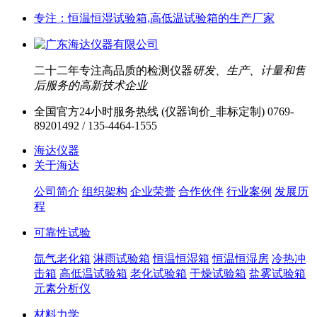
专注：恒温恒湿试验箱,高低温试验箱的生产厂家
二十二年专注高品质的检测仪器
研发、生产、计量和售
后服务的高新技术企业
全国官方24小时服务热线 (仪器询价_非标定制)
0769-
89201492 / 135-4464-1555
海达仪器
关于海达
公司简介
组织架构
企业荣誉
合作伙伴
行业案例
发展历
程
可靠性试验
氙气老化箱
淋雨试验箱
恒温恒湿箱
恒温恒湿房
冷热冲
击箱
高低温试验箱
老化试验箱
干燥试验箱
盐雾试验箱
元素分析仪
材料力学